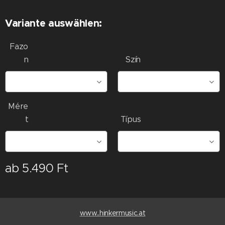
Variante auswählen:
Fazo
n
Szín
Mére
t
Típus
ab
5.490
Ft
www..hinkermusic.at