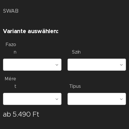
SWAB
Variante auswählen:
Fazo
n
Szín
Mére
t
Típus
ab
5.490
Ft