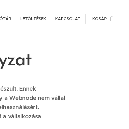
EÓTÁR
LETÖLTÉSEK
KAPCSOLAT
KOSÁR
yzat
észült. Ennek
ogy a Webnode nem vállal
lhasználásért.
 a vállalkozása