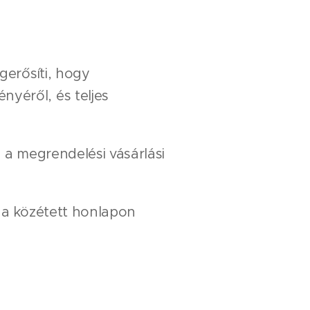
erősíti, hogy
yéről, és teljes
 a megrendelési vásárlási
at a közétett honlapon