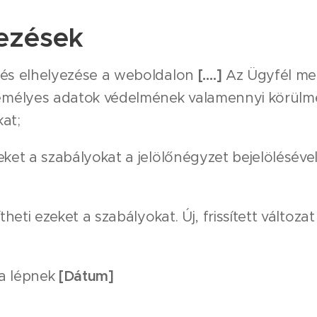
ezések
lés elhelyezése a weboldalon
[….]
Az Ügyfél meg
zemélyes adatok védelmének valamennyi körülmén
at;
ket a szabályokat a jelölőnégyzet bejelölésével
theti ezeket a szabályokat. Új, frissített változ
ba lépnek
[Dátum]