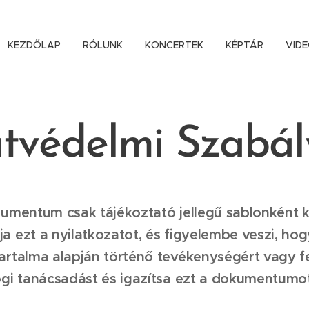
KEZDŐLAP
RÓLUNK
KONCERTEK
KÉPTÁR
VID
tvédelmi Szabál
okumentum csak tájékoztató jellegű sablonként k
ja ezt a nyilatkozatot, és figyelembe veszi, h
tartalma alapján történő tevékenységért vagy fe
ogi tanácsadást és igazítsa ezt a dokumentumot