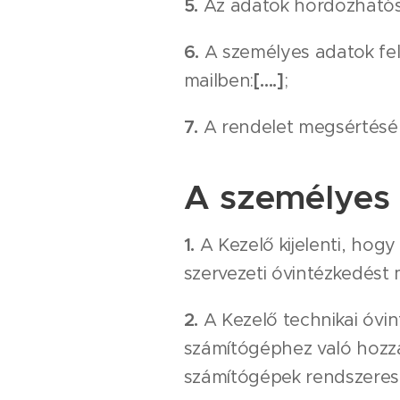
5.
Az adatok hordozhatós
6.
A személyes adatok fel
mailben:
[….]
;
7.
A rendelet megsértésén
A személyes
1.
A Kezelő kijelenti, ho
szervezeti óvintézkedést 
2.
A Kezelő technikai óvin
számítógéphez való hozzáf
számítógépek rendszeres 