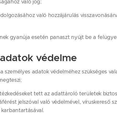
ágához való jog;
dolgozásához való hozzájárulás visszavonásána
ek gyanúja esetén panaszt nyújt be a felügyel
 adatok védelme
gy a személyes adatok védelméhez szükséges va
megteszi;
tézkedéseket tett az adattároló területek bizto
érést jelszóval való védelmével, víruskereső sz
karbantartásával.