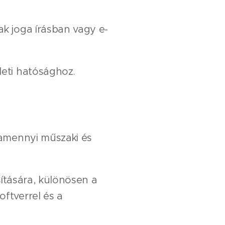
k joga írásban vagy e-
eti hatósághoz.
lamennyi műszaki és
sítására, különösen a
oftverrel és a