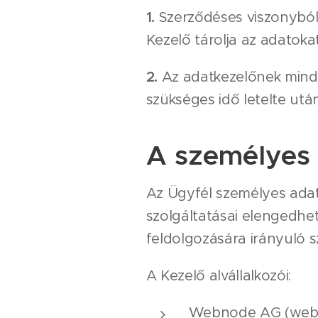
1.
Szerződéses viszonyból 
Kezelő tárolja az adatoka
2.
Az adatkezelőnek minde
szükséges idő letelte után
A személyes 
Az Ügyfél személyes adata
szolgáltatásai elengedhe
feldolgozására irányuló s
A Kezelő alvállalkozói:
Webnode AG (webá