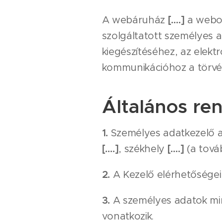
A webáruház
[….]
a webo
szolgáltatott személyes a
kiegészítéséhez, az elek
kommunikációhoz a törvény
Általános re
1.
Személyes adatkezelő 
[….]
, székhely
[….]
(a továb
2.
A Kezelő elérhetőségei:
3.
A személyes adatok mi
vonatkozik.