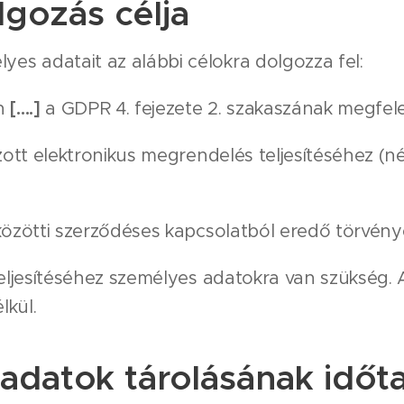
lgozás célja
yes adatait az alábbi célokra dolgozza fel:
on
[….]
a GDPR 4. fejezete 2. szakaszának megfel
zott elektronikus megrendelés teljesítéséhez (név
közötti szerződéses kapcsolatból eredő törvénye
teljesítéséhez személyes adatokra van szükség
lkül.
adatok tárolásának időt