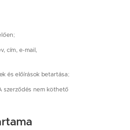
elően;
, cím, e-mail,
k és előírások betartása;
. A szerződés nem köthető
artama