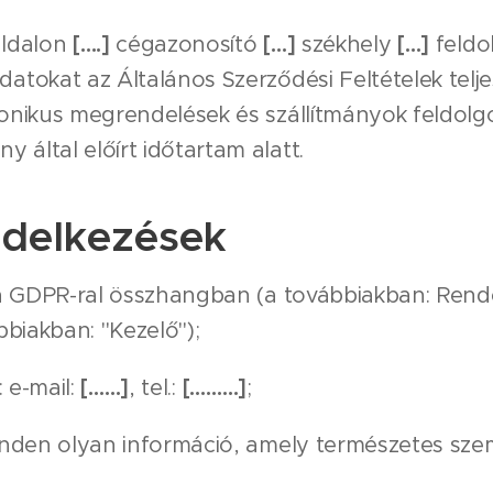
ldalon
[….]
cégazonosító
[…]
székhely
[…]
feldol
datokat az Általános Szerződési Feltételek telj
tronikus megrendelések és szállítmányok feldol
 által előírt időtartam alatt.
ndelkezések
a GDPR-ral összhangban (a továbbiakban: Rend
biakban: "Kezelő");
 e-mail:
[……]
, tel.:
[………]
;
nden olyan információ, amely természetes sze