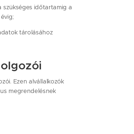
a szükséges időtartamig a
évig;
adatok tárolásához
dolgozói
zói. Ezen alvállalkozók
nikus megrendelésnek