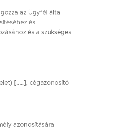
gozza az Ügyfél által
esítéséhez és
gozásához és a szükséges
elet)
[…..]
, cégazonosító
mély azonosítására