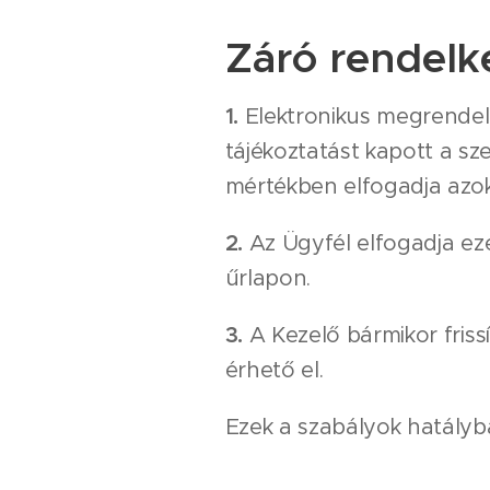
Záró rendelk
1.
Elektronikus megrende
tájékoztatást kapott a s
mértékben elfogadja azok
2.
Az Ügyfél elfogadja eze
űrlapon.
3.
A Kezelő bármikor frissí
érhető el.
Ezek a szabályok hatály