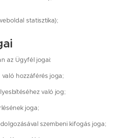
eboldal statisztika);
gai
n az Ügyfél jogai:
való hozzáférés joga;
yesbítéséhez való jog;
lésének joga;
dolgozásával szembeni kifogás joga;