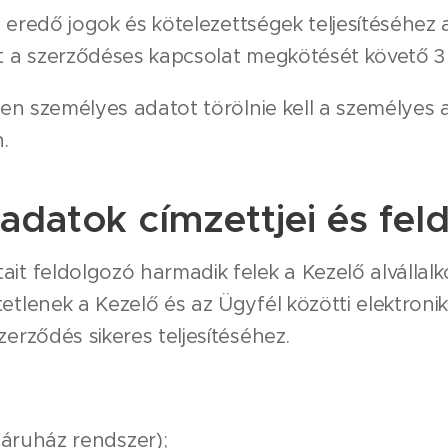
eredő jogok és kötelezettségek teljesítéséhez 
t a szerződéses kapcsolat megkötését követő 3 
n személyes adatot törölnie kell a személyes 
.
adatok címzettjei és fel
it feldolgozó harmadik felek a Kezelő alvállalko
tetlenek a Kezelő és az Ügyfél közötti elektro
zerződés sikeres teljesítéséhez.
ruház rendszer);